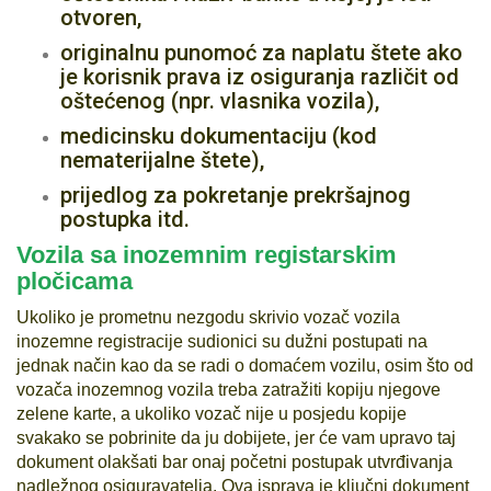
otvoren,
originalnu punomoć za naplatu štete ako
je korisnik prava iz osiguranja različit od
oštećenog (npr. vlasnika vozila),
medicinsku dokumentaciju (kod
nematerijalne štete),
prijedlog za pokretanje prekršajnog
postupka itd.
Vozila sa inozemnim registarskim
pločicama
Ukoliko je prometnu nezgodu skrivio vozač vozila
inozemne registracije sudionici su dužni postupati na
jednak način kao da se radi o domaćem vozilu, osim što od
vozača inozemnog vozila treba zatražiti kopiju njegove
zelene karte, a ukoliko vozač nije u posjedu kopije
svakako se pobrinite da ju dobijete, jer će vam upravo taj
dokument olakšati bar onaj početni postupak utvrđivanja
nadležnog osiguravatelja. Ova isprava je ključni dokument