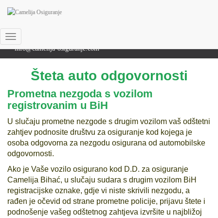
+387 (0)37-224-110
fax: 037-228-436
Toggle
info@camelija-osiguranje.com
Navigation
Šteta auto odgovornosti
Prometna nezgoda s vozilom
registrovanim u BiH
U slučaju prometne nezgode s drugim vozilom vaš odštetni
zahtjev podnosite društvu za osiguranje kod kojega je
osoba odgovorna za nezgodu osigurana od automobilske
odgovornosti.
Ako je Vaše vozilo osigurano kod D.D. za osiguranje
Camelija Bihać, u slučaju sudara s drugim vozilom BiH
registracijske oznake, gdje vi niste skrivili nezgodu, a
rađen je očevid od strane prometne policije, prijavu štete i
podnošenje vašeg odštetnog zahtjeva izvršite u najbližoj