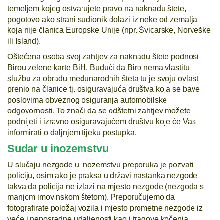
temeljem kojeg ostvarujete pravo na naknadu štete,
pogotovo ako strani sudionik dolazi iz neke od zemalja
koja nije članica Europske Unije (npr. Švicarske, Norveške
ili Island).
Oštećena osoba svoj zahtjev za naknadu štete podnosi
Birou zelene karte BiH. Budući da Biro nema vlastitu
službu za obradu međunarodnih šteta tu je svoju ovlast
prenio na članice tj. osiguravajuća društva koja se bave
poslovima obveznog osiguranja automobilske
odgovornosti. To znači da se odštetni zahtjev možete
podnijeti i izravno osiguravajućem društvu koje će Vas
informirati o daljnjem tijeku postupka.
Sudar u inozemstvu
U slučaju nezgode u inozemstvu preporuka je pozvati
policiju, osim ako je praksa u državi nastanka nezgode
takva da policija ne izlazi na mjesto nezgode (nezgoda s
manjom imovinskom štetom). Preporučujemo da
fotografirate položaj vozila i mjesto prometne nezgode iz
veće i neposredne udaljenosti kao i tragove kočenja,