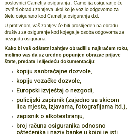
poslovnici Camelija osiguranja . Camelija osiguranje će
izvršiti obradu zahtjeva ukoliko je vozilo odgovorno za
štetu osigurano kod Camelija osiguranja d.d.
U protivnom, vaš zahtjev će biti proslijeđen na obradu
društvu za osiguranje kod kojega je osoba odgovorna za
nezgodu osigurana.
Kako bi vaš odštetni zahtjev obradili u najkraćem roku,
molimo vas da uz uredno popunjen obrazac prijave
štete, predate i slijedeću dokumentaciju
:
kopiju saobraćajne dozvole,
kopiju
vozačke dozvole,
Europski izvještaj o nezgodi,
policijski zapisnik (zajedno sa skicom
lica mjesta, izjavama, fotografijama itd.),
zapisnik o alkotestiranju,
broj računa osiguranika odnosno
oštećenika i naziv banke u kojoj je isti